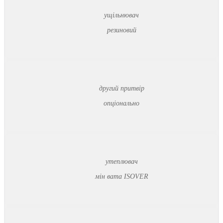
ущільнювач
резиновий
другий притвір
опціонально
утеплювач
мін вата ISOVER