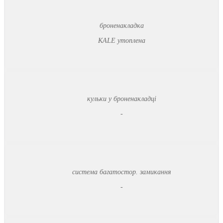
броненакладка
KALE утоплена
кульки у броненакладці
-
система багатостор. замикання
-