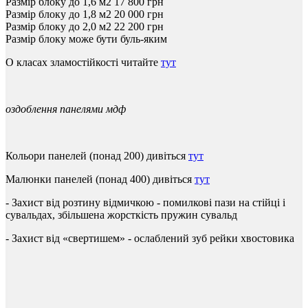
Размір блоку до 1,6 м2
17 800
грн
Размір блоку до 1,8 м2
20 000
грн
Размір блоку до 2,0 м2
22 200
грн
Размір блоку може бути буль-яким
О класах зламостійкості читайте
тут
оздоблення панелями мдф
Кольори
панелей
(
понад
200
)
дивіться
тут
Малюнки
панелей
(
понад
400
)
дивіться
тут
-
Захист
від
розтину
відмичкою
-
помилкові
пази
на
стійці
і
сувальдах
,
збільшена
жорсткість
пружин
сувальд
- Захист
від
«
свертишем
»
-
ослаблений
зуб
рейки
хвостовика