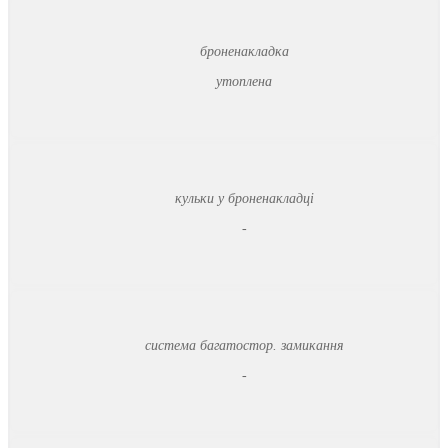
броненакладка
утоплена
кульки у броненакладці
-
система багатостор. замикання
-