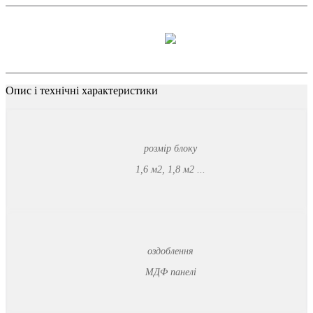
Опис
і
технічні
характеристики
розмір блоку
1,6 м2, 1,8 м2 ...
оздоблення
МДФ панелі