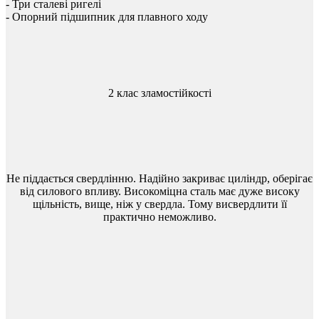
-
Три
сталеві ригелі
-
Опорний
підшипник
для
плавного
ходу
2 клас зламостійкості
Не
піддається
свердлінню
.
Надійно
закриває
циліндр
,
оберігає
від
силового
впливу
.
Високоміцна
сталь
має
дуже
високу
щільність
,
вище
,
ніж
у
свердла
.
Тому
висвердлити
її
практично
неможливо
.