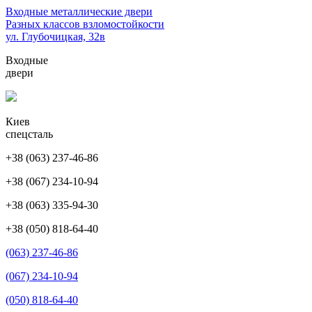
Перейти
Входные металлические двери
к
Разных классов взломостойкости
содержимому
ул. Глубочицкая, 32в
(нажмите
Входные
Enter)
двери
Киев
спецсталь
+38 (063) 237-46-86
+38 (067) 234-10-94
+38 (063) 335-94-30
+38 (050) 818-64-40
(063) 237-46-86
(067) 234-10-94
(050) 818-64-40