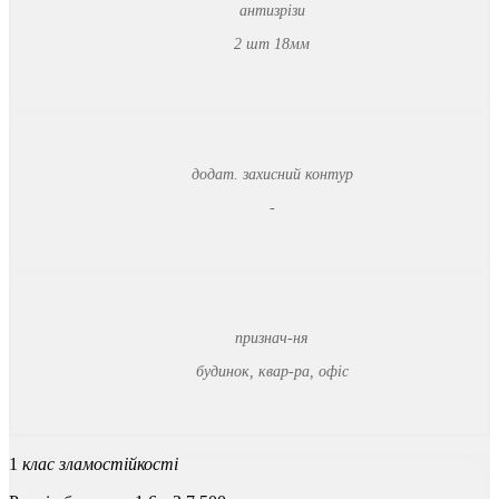
антизрізи
2 шт 18мм
додат. захисний контур
-
признач-ня
будинок, квар-ра, офіс
1
клас зламостійкості