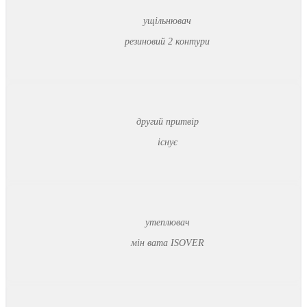
ущільнювач
резиновий 2 контури
другий притвір
існує
утеплювач
мін вата ISOVER