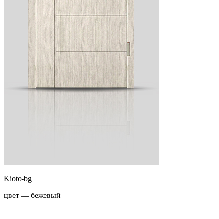
Kioto-bg
цвет — бежевый