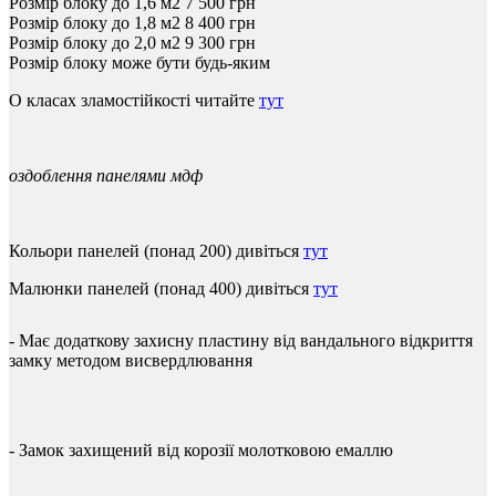
Розмір блоку до 1,6 м2
7 500
грн
Розмір блоку до 1,8 м2
8 400
грн
Розмір блоку до 2,0 м2
9 300
грн
Розмір блоку може бути будь-яким
О класах зламостійкості читайте
тут
оздоблення
панелями
мдф
Кольори
панелей
(
понад
200
)
дивіться
тут
Малюнки
панелей
(
понад
400
)
дивіться
тут
-
Має
додаткову
захисну
пластину
від
вандального
відкриття
замку
методом
висвердлювання
-
Замок
захищений
від
корозії
молотковою
емаллю