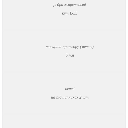
ребра жорсткості
кут L-35
товщина притвору (метал)
5 мм
петлі
на підшипниках 2 шт