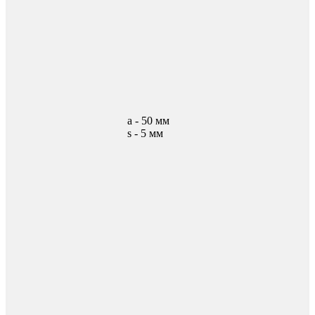
а - 50 мм
s - 5 мм