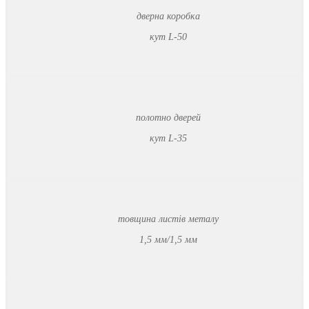
дверна коробка
кут L-50
полотно дверей
кут L-35
товщина листів металу
1,5 мм/1,5 мм