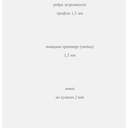
ребра жорсткості
профіль 1,5 мм
товщина притвору (метал)
1,5 мм
петлі
на кульках 2 шт