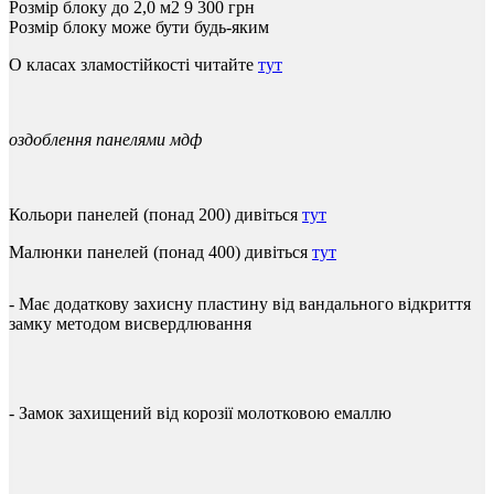
Розмір блоку до 2,0 м2
9 300
грн
Розмір блоку може бути будь-яким
О класах зламостійкості читайте
тут
оздоблення
панелями
мдф
Кольори
панелей
(
понад
200
)
дивіться
тут
Малюнки
панелей
(
понад
400
)
дивіться
тут
-
Має
додаткову
захисну
пластину
від
вандального
відкриття
замку
методом
висвердлювання
-
Замок
захищений
від
корозії
молотковою
емаллю