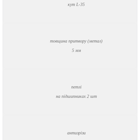
кут L-35
товщина притвору (метал)
5 мм
петлі
на підшипниках 2 шт
антизрізи