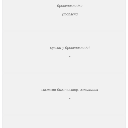
броненакладка
утоплена
кульки у броненакладці
-
система багатостор. замикання
-