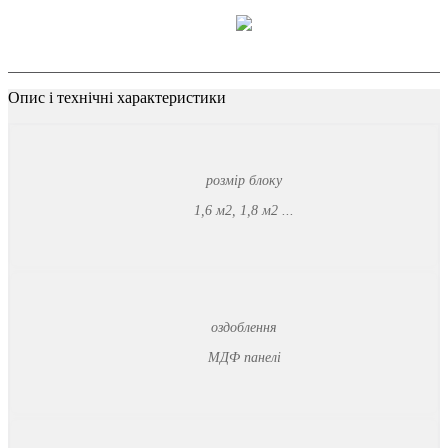
Опис
і
технічні
характеристики
розмір блоку
1,6 м2, 1,8 м2 ...
оздоблення
МДФ панелі