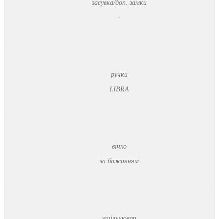
засувка/доп. замки
-
ручки
LIBRA
вічко
за бажанням
ущільнювач