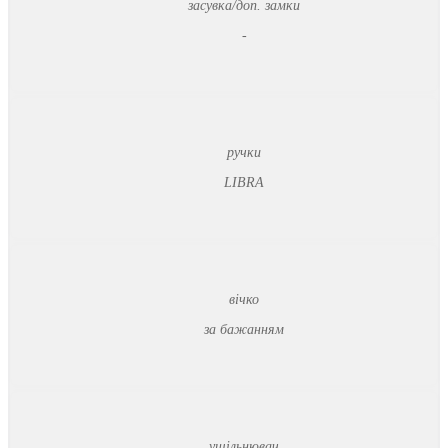
засувка/доп. замки
-
ручки
LIBRA
вічко
за бажанням
ущільнювач