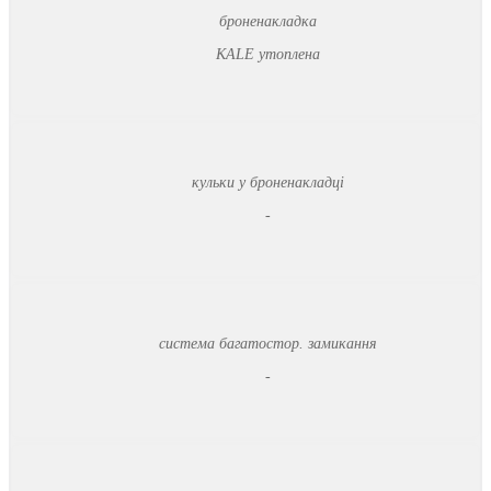
броненакладка
KALE утоплена
кульки у броненакладці
-
система багатостор. замикання
-