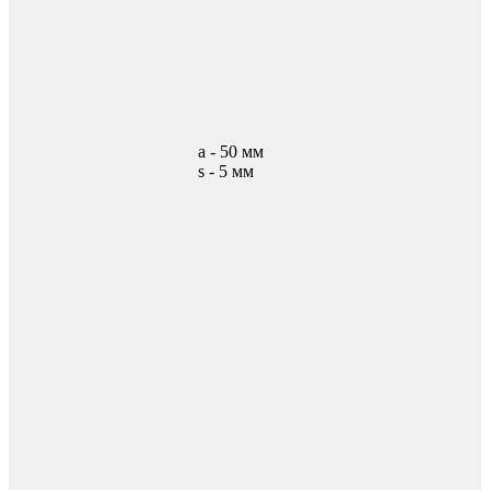
а - 50 мм
s - 5 мм