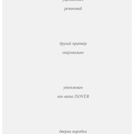
резиновий
другий притвір
опціонально
утеплювач
мін вата ISOVER
дверна коробка