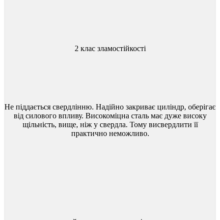
2 клас зламостійкості
Не
піддається
свердлінню
.
Надійно
закриває
циліндр
,
оберігає
від
силового
впливу
.
Високоміцна
сталь
має
дуже
високу
щільність
,
вище
,
ніж
у
свердла
.
Тому
висвердлити
її
практично
неможливо
.