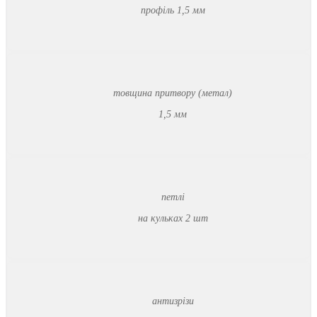
профіль 1,5 мм
товщина притвору (метал)
1,5 мм
петлі
на кульках 2 шт
антизрізи