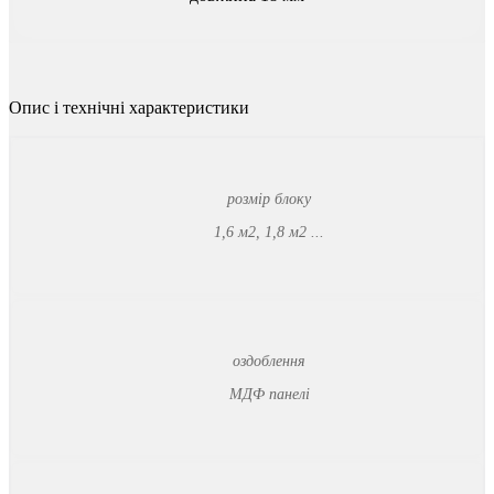
Опис
і
технічні
характеристики
розмір блоку
1,6 м2, 1,8 м2 ...
оздоблення
МДФ панелі