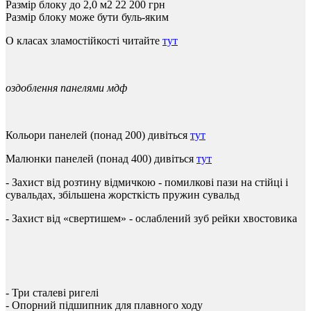
Размір блоку до 2,0 м2
22 200
грн
Размір блоку може бути буль-яким
О класах зламостійкості читайте
тут
оздоблення панелями мдф
Кольори
панелей
(
понад
200
)
дивіться
тут
Малюнки
панелей
(
понад
400
)
дивіться
тут
-
Захист
від
розтину
відмичкою
-
помилкові
пази
на
стійці
і
сувальдах
,
збільшена
жорсткість
пружин
сувальд
- Захист
від
«
свертишем
»
-
ослаблений
зуб
рейки
хвостовика
-
Три
сталеві ригелі
-
Опорний
підшипник
для
плавного
ходу