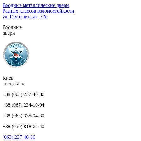
Перейти
Входные металлические двери
к
Разных классов взломостойкости
содержимому
ул. Глубочицкая, 32в
(нажмите
Входные
Enter)
двери
Киев
спецсталь
+38 (063) 237-46-86
+38 (067) 234-10-94
+38 (063) 335-94-30
+38 (050) 818-64-40
(063) 237-46-86