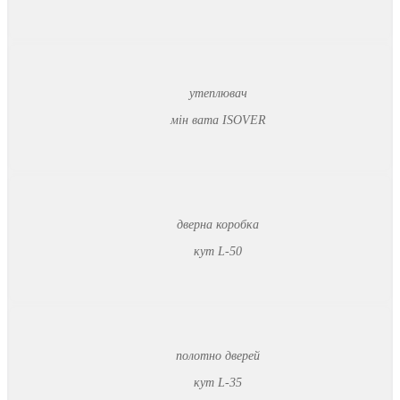
утеплювач
мін вата ISOVER
дверна коробка
кут L-50
полотно дверей
кут L-35