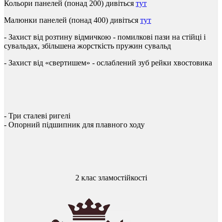
Кольори
панелей
(
понад
200
)
дивіться
тут
Малюнки
панелей
(
понад
400
)
дивіться
тут
-
Захист
від
розтину
відмичкою
-
помилкові
пази
на
стійці
і
сувальдах
,
збільшена
жорсткість
пружин
сувальд
- Захист
від
«
свертишем
»
-
ослаблений
зуб
рейки
хвостовика
-
Три
сталеві ригелі
-
Опорний
підшипник
для
плавного
ходу
2 клас зламостійкості