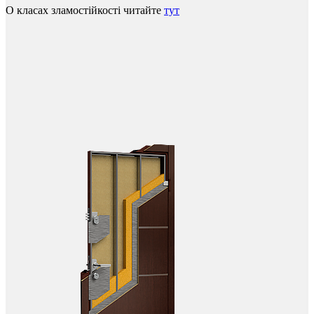
О класах зламостійкості читайте
тут