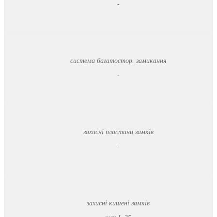
-
система багатостор. замикання
-
захисні пластини замків
-
захисні кишені замків