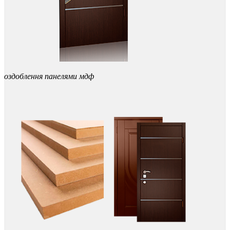
оздоблення
панелями
мдф