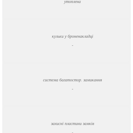
утоплена
кульки у броненакладці
-
система багатостор. замикання
-
захисні пластини замків
-