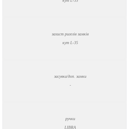
кут L-35
захист ригелів замків
кут L-35
засувка/доп. замки
-
ручки
LIBRA