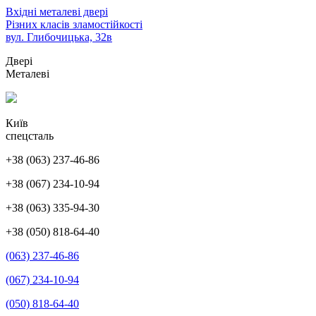
Перейти
Вхідні металеві двері
до
Різних класів зламостійкості
вмісту
вул. Глибочицька, 32в
(натисніть
Двері
Enter)
Металеві
Київ
спецсталь
+38 (063) 237-46-86
+38 (067) 234-10-94
+38 (063) 335-94-30
+38 (050) 818-64-40
(063) 237-46-86
(067) 234-10-94
(050) 818-64-40