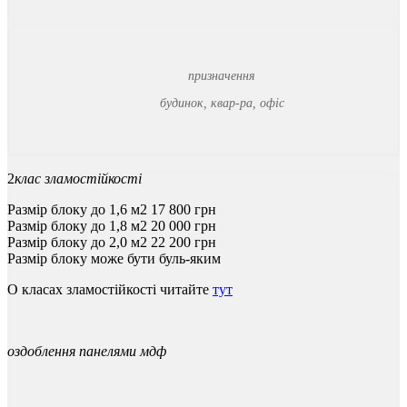
призначення
будинок, квар-ра, офіс
2
клас зламостійкості
Размір блоку до 1,6 м2
17 800
грн
Размір блоку до 1,8 м2
20 000
грн
Размір блоку до 2,0 м2
22 200
грн
Размір блоку може бути буль-яким
О класах зламостійкості читайте
тут
оздоблення панелями мдф