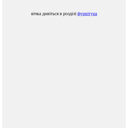
вічка
дивіться
в
розділі
фурнітура