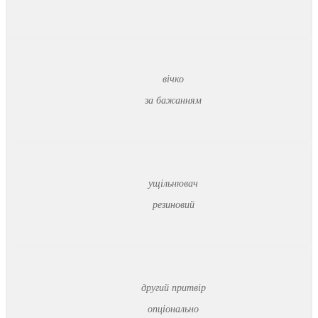
вічко
за бажанням
ущільнювач
резиновий
другий притвір
опціонально