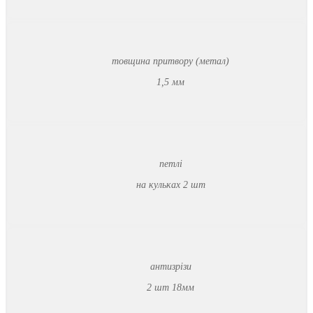
товщина притвору (метал)
1,5 мм
петлі
на кульках 2 шт
антизрізи
2 шт 18мм