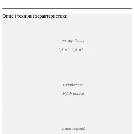
Опис
і
технічні
характеристики
розмір блоку
1,6 м2, 1,8 м2 ...
оздоблення
МДФ панелі
замок верхній