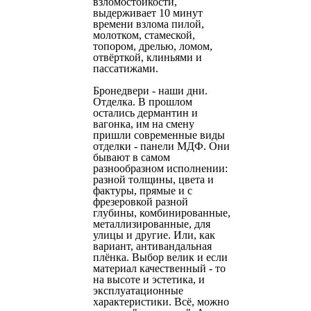
взломостойкости,
выдерживает 10 минут
времени взлома пилой,
молотком, стамеской,
топором, дрелью, ломом,
отвёрткой, клиньями и
пассатижами.
Бронедвери - наши дни.
Отделка. В прошлом
остались дермантин и
вагонка, им на смену
пришли современные виды
отделки - панели МДФ. Они
бывают в самом
разнообразном исполнении:
разной толщины, цвета и
фактуры, прямые и с
фрезеровкой разной
глубины, комбинированные,
металлизированные, для
улицы и другие. Или, как
вариант, антивандальная
плёнка. Выбор велик и если
материал качественный - то
на высоте и эстетика, и
эксплуатационные
характеристики. Всё, можно