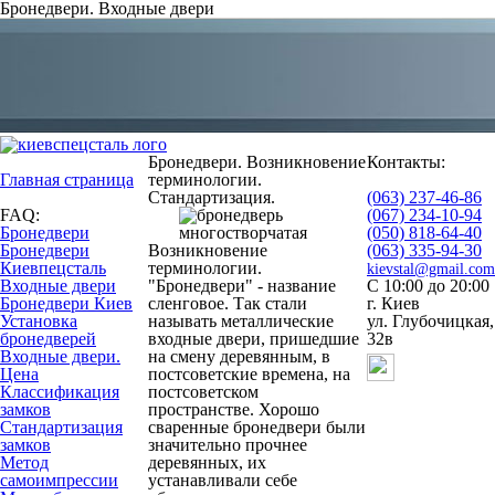
Бронедвери. Входные двери
Бронедвери. Возникновение
Контакты:
Главная страница
терминологии.
Стандартизация.
(063) 237-46-86
FAQ:
(067) 234-10-94
Бронедвери
(050) 818-64-40
Бронедвери
Возникновение
(063) 335-94-30
Киевпецсталь
терминологии.
kievstal@gmail.com
Входные двери
"Бронедвери" - название
С 10:00 до 20:00
Бронедвери Киев
сленговое. Так стали
г. Киев
Установка
называть металлические
ул. Глубочицкая,
бронедверей
входные двери, пришедшие
32в
Входные двери.
на смену деревянным, в
Цена
постсоветские времена, на
Классификация
постсоветском
замков
пространстве. Хорошо
Стандартизация
сваренные бронедвери были
замков
значительно прочнее
Метод
деревянных, их
самоимпрессии
устанавливали себе