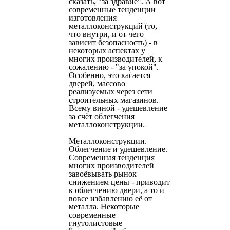
сказать, "за здравие". А вот
современные тенденции
изготовления
металлоконструкций (то,
что внутри, и от чего
зависит безопасность) - в
некоторых аспектах у
многих производителей, к
сожалению - "за упокой".
Особенно, это касается
дверей, массово
реализуемых через сети
строительных магазинов.
Всему виной - удешевление
за счёт облегчения
металлоконструкции.
Металлоконструкции.
Облегчение и удешевление.
Современная тенденция
многих производителей
завоёвывать рынок
снижением цены - приводит
к облегчению двери, а то и
вовсе избавлению её от
металла. Некоторые
современные
гнутолистовые