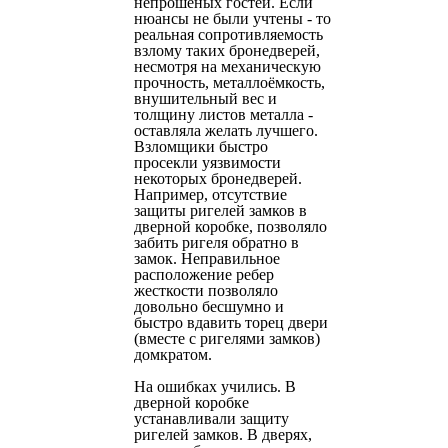
непрошеных гостей. Если
нюансы не были учтены - то
реальная сопротивляемость
взлому таких бронедверей,
несмотря на механическую
прочность, металлоёмкость,
внушительный вес и
толщину листов металла -
оставляла желать лучшего.
Взломщики быстро
просекли уязвимости
некоторых бронедверей.
Например, отсутствие
защиты ригелей замков в
дверной коробке, позволяло
забить ригеля обратно в
замок. Неправильное
расположение ребер
жесткости позволяло
довольно бесшумно и
быстро вдавить торец двери
(вместе с ригелями замков)
домкратом.
На ошибках учились. В
дверной коробке
устанавливали защиту
ригелей замков. В дверях,