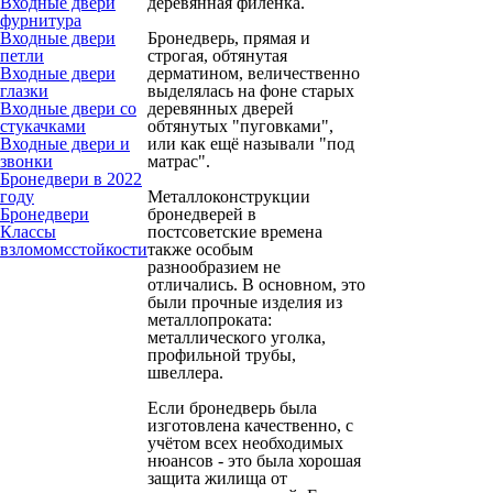
Входные двери
деревянная филёнка.
фурнитура
Входные двери
Бронедверь, прямая и
петли
строгая, обтянутая
Входные двери
дерматином, величественно
глазки
выделялась на фоне старых
Входные двери со
деревянных дверей
стукачками
обтянутых "пуговками",
Входные двери и
или как ещё называли "под
звонки
матрас".
Бронедвери в 2022
году
Металлоконструкции
Бронедвери
бронедверей в
Классы
постсоветские времена
взломомсстойкости
также особым
разнообразием не
отличались. В основном, это
были прочные изделия из
металлопроката:
металлического уголка,
профильной трубы,
швеллера.
Если бронедверь была
изготовлена качественно, с
учётом всех необходимых
нюансов - это была хорошая
защита жилища от