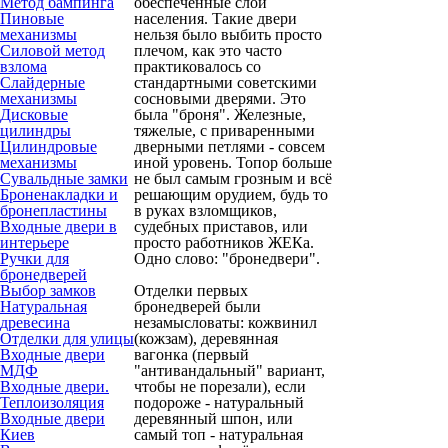
Метод бампинга
обеспеченные слои
Пиновые
населения. Такие двери
механизмы
нельзя было выбить просто
Силовой метод
плечом, как это часто
взлома
практиковалось со
Слайдерные
стандартными советскими
механизмы
сосновыми дверями. Это
Дисковые
была "броня". Железные,
цилиндры
тяжелые, с приваренными
Цилиндровые
дверными петлями - совсем
механизмы
иной уровень. Топор больше
Сувальдные замки
не был самым грозным и всё
Броненакладки и
решающим орудием, будь то
бронепластины
в руках взломщиков,
Входные двери в
судебных приставов, или
интерьере
просто работников ЖЕКа.
Ручки для
Одно слово: "бронедвери".
бронедверей
Выбор замков
Отделки
первых
Натуральная
бронедверей были
древесина
незамысловаты: кожвинил
Отделки для улицы
(кожзам), деревянная
Входные двери
вагонка (первый
МДФ
"антивандальный" вариант,
Входные двери.
чтобы не порезали), если
Теплоизоляция
подороже - натуральный
Входные двери
деревянный шпон, или
Киев
самый топ - натуральная