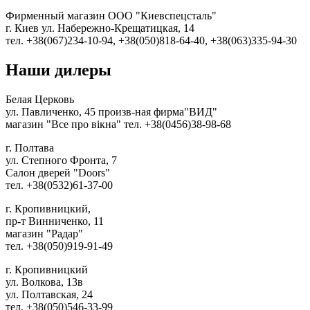
Фирменный магазин ООО "Киевспецсталь"
г. Киев ул. Набережно-Крещатицкая, 14
тел. +38(067)234-10-94, +38(050)818-64-40, +38(063)335-94-30
Наши
дилеры
Белая Церковь
ул. Павличенко, 45 произв-ная фирма"ВИД"
магазин "Все про вікна" тел. +38(0456)38-98-68
г. Полтава
ул. Степного Фронта, 7
Салон дверей "Doors"
тел. +38(0532)61-37-00
г. Кропивницкий,
пр-т Винниченко, 11
магазин "Радар"
тел. +38(050)919-91-49
г. Кропивницкий
ул. Волкова, 13в
ул. Полтавская, 24
тел. +38(050)546-33-99