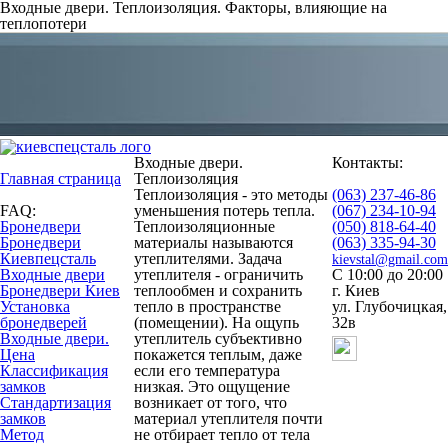
Входные двери. Теплоизоляция. Факторы, влияющие на
теплопотери
Входные двери.
Контакты:
Главная страница
Теплоизоляция
Теплоизоляция - это методы
(063) 237-46-86
FAQ:
уменьшения потерь тепла.
(067) 234-10-94
Бронедвери
Теплоизоляционные
(050) 818-64-40
Бронедвери
материалы называются
(063) 335-94-30
Киевпецсталь
утеплителями. Задача
kievstal@gmail.com
Входные двери
утеплителя - ограничить
С 10:00 до 20:00
Бронедвери Киев
теплообмен и сохранить
г. Киев
Установка
тепло в пространстве
ул. Глубочицкая,
бронедверей
(помещении). На ощупь
32в
Входные двери.
утеплитель субъективно
Цена
покажется теплым, даже
Классификация
если его температура
замков
низкая. Это ощущение
Стандартизация
возникает от того, что
замков
материал утеплителя почти
Метод
не отбирает тепло от тела