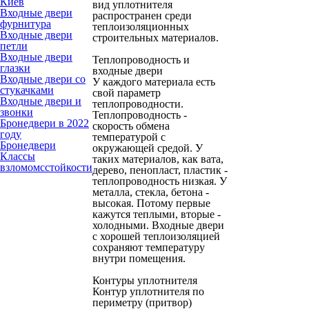
Киев
вид уплотнителя
Входные двери
распространен среди
фурнитура
теплоизоляционных
Входные двери
строительных материалов.
петли
Входные двери
Теплопроводность и
глазки
входные двери
Входные двери со
У каждого материала есть
стукачками
свой параметр
Входные двери и
теплопроводности.
звонки
Теплопроводность -
Бронедвери в 2022
скорость обмена
году
температурой с
Бронедвери
окружающей средой. У
Классы
таких материалов, как вата,
взломомсстойкости
дерево, пенопласт, пластик -
теплопроводность низкая. У
металла, стекла, бетона -
высокая. Потому первые
кажутся теплыми, вторые -
холодными. Входные двери
с хорошей теплоизоляцией
сохраняют температуру
внутри помещения.
Контуры уплотнителя
Контур уплотнителя по
периметру (притвор)