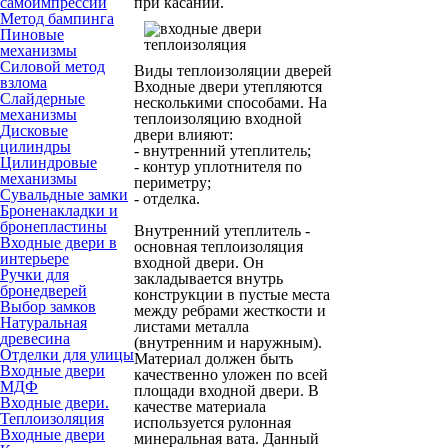
самоимпрессии
при касании.
Метод бампинга
Пиновые
механизмы
Силовой метод
Виды теплоизоляции дверей
взлома
Входные двери утепляются
Слайдерные
несколькими способами. На
механизмы
теплоизоляцию входной
Дисковые
двери влияют:
цилиндры
- внутренний утеплитель;
Цилиндровые
- контур уплотнителя по
механизмы
периметру;
Сувальдные замки
- отделка.
Броненакладки и
бронепластины
Внутренний утеплитель -
Входные двери в
основная теплоизоляция
интерьере
входной двери. Он
Ручки для
закладывается внутрь
бронедверей
конструкции в пустые места
Выбор замков
между ребрами жесткости и
Натуральная
листами металла
древесина
(внутренним и наружным).
Отделки для улицы
Материал должен быть
Входные двери
качественно уложен по всей
МДФ
площади входной двери. В
Входные двери.
качестве материала
Теплоизоляция
используется рулонная
Входные двери
минеральная вата. Данный