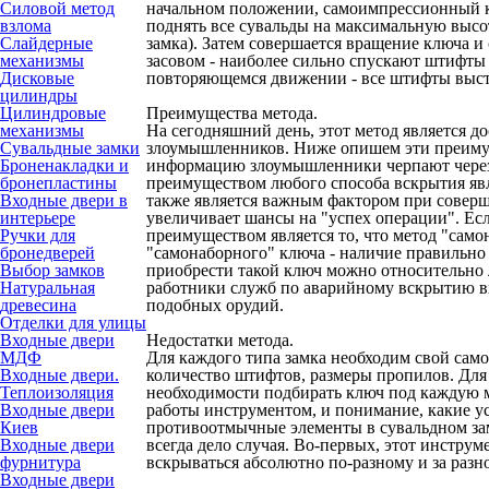
Силовой метод
начальном положении, самоимпрессионный клю
взлома
поднять все сувальды на максимальную высот
Слайдерные
замка). Затем совершается вращение ключа 
механизмы
засовом - наиболее сильно спускают штифты 
Дисковые
повторяющемся движении - все штифты выстр
цилиндры
Цилиндровые
Преимущества метода.
механизмы
На сегодняшний день, этот метод является д
Сувальдные замки
злоумышленников. Ниже опишем эти преимуще
Броненакладки и
информацию злоумышленники черпают через с
бронепластины
преимуществом любого способа вскрытия явл
Входные двери в
также является важным фактором при соверш
интерьере
увеличивает шансы на "успех операции". Ес
Ручки для
преимуществом является то, что метод "само
бронедверей
"самонаборного" ключа - наличие правильно
Выбор замков
приобрести такой ключ можно относительно л
Натуральная
работники служб по аварийному вскрытию вх
древесина
подобных орудий.
Отделки для улицы
Входные двери
Недостатки метода.
МДФ
Для каждого типа замка необходим свой сам
Входные двери.
количество штифтов, размеры пропилов. Для 
Теплоизоляция
необходимости подбирать ключ под каждую мо
Входные двери
работы инструментом, и понимание, какие ус
Киев
противоотмычные элементы в сувальдном зам
Входные двери
всегда дело случая. Во-первых, этот инструм
фурнитура
вскрываться абсолютно по-разному и за разно
Входные двери