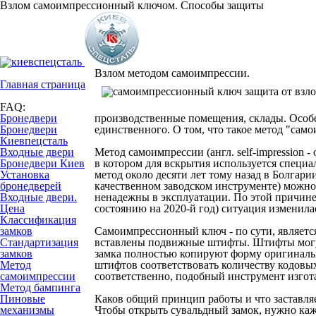
Взлом самоимпрессионный ключом. Способы защиты
Взлом методом самоимпрессии.
Главная страница
FAQ:
Бронедвери
производственные помещения, склады. Особен
Бронедвери
единственного. О том, что такое метод "самои
Киевпецсталь
Входные двери
Метод самоимпрессии
(англ. self-impression
Бронедвери Киев
в котором для вскрытия используется специа
Установка
метод около десяти лет тому назад в Болгари
бронедверей
качественном заводском инструменте) можно
Входные двери.
ненадежны в эксплуатации. По этой причине,
Цена
состоянию на 2020-й год) ситуация изменила
Классификация
замков
Самоимпрессионный ключ
- по сути, являет
Стандартизация
вставлены подвижные штифты. Штифты могу
замков
замка полностью копируют форму оригинальн
Метод
штифтов соответствовать количеству кодовы
самоимпрессии
соответственно, подобный инструмент изгот
Метод бампинга
Пиновые
Каков общий принцип работы и что заставля
механизмы
Чтобы открыть сувальдный замок, нужно кажд