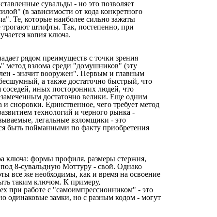
ставленные сувальды - но это позволяет
илой" (в зависимости от кода конкретного
". Те, которые наиболее сильно зажаты
е трогают штифты. Так, постепенно, при
учается копия ключа.
ладает рядом преимуществ с точки зрения
" метод взлома среди "домушников" (эту
лен - значит вооружен". Первым и главным
бесшумный, а также достаточно быстрый, что
 соседей, иных посторонних людей, что
езамеченным достаточно велики. Еще одним
 и сноровки. Единственное, чего требует метод
развитием технологий и черного рынка -
азываемые, легальные взломщики - это
тся быть пойманными по факту приобретения
ра ключа: формы профиля, размеры стержня,
 под 8-сувальдную Моттуру - свой. Однако
ты все же необходимы, как и время на освоение
ыть таким ключом. К примеру,
ех при работе с "самоимпрессионником" - это
но одинаковые замки, но с разным кодом - могут