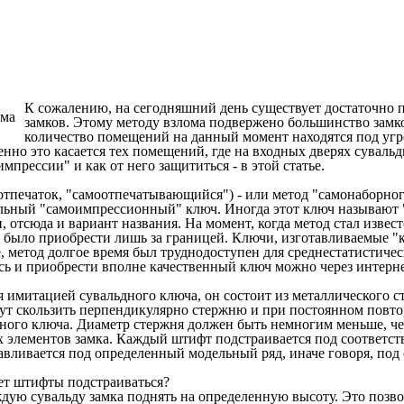
К сожалению, на сегодняшний день существует достаточно 
замков. Этому методу взлома подвержено большинство замк
количество помещений на данный момент находятся под угро
но это касается тех помещений, где на входных дверях сувальд
мпрессии" и как от него защититься - в этой статье.
 - отпечаток, "самоотпечатывающийся") - или метод "самонаборно
льный "самоимпрессионный" ключ. Иногда этот ключ называют "б
и, отсюда и вариант названия. На момент, когда метод стал извес
 было приобрести лишь за границей. Ключи, изготавливаемые "
 метод долгое время был труднодоступен для среднестатистичес
сь и приобрести вполне качественный ключ можно через интерне
ся имитацией сувальдного ключа, он состоит из металлического 
т скользить перпендикулярно стержню и при постоянном повт
ого ключа. Диаметр стержня должен быть немногим меньше, чем
х элементов замка. Каждый штифт подстраивается под соответст
авливается под определенный модельный ряд, иначе говоря, под
ет штифты подстраиваться?
ую сувальду замка поднять на определенную высоту. Это позволи