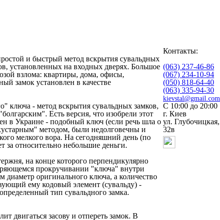
Контакты:
простой и быстрый метод вскрытия сувальдных
ов, установленных на входных дверях. Большое
(063) 237-46-86
зой взлома: квартиры, дома, офисы,
(067) 234-10-94
ный замок установлен в качестве
(050) 818-64-40
(063) 335-94-30
kievstal@gmail.com
го" ключа - метод вскрытия сувальдных замков,
С 10:00 до 20:00
олгарским". Есть версия, что изобрели этот
г. Киев
тен в Украине - подобный ключ (если речь шла о
ул. Глубочицкая,
кустарным" методом, были недолговечны и
32в
кого мелкого вора. На сегодняшний день (по
т за относительно небольшие деньги.
стержня, на конце которого перпендикулярно
оряющемся прокручивании "ключа" внутри
 диаметр оригинального ключа, а количество
вующий ему кодовый элемент (сувальду) -
 определенный тип сувальдного замка.
т двигаться засову и отпереть замок. В