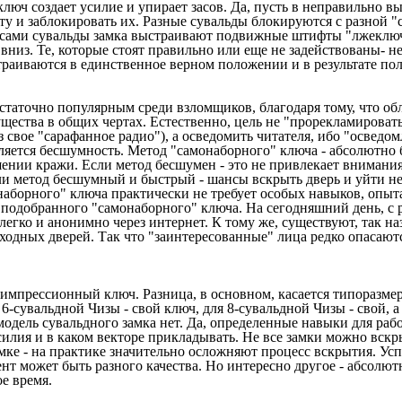
ч создает усилие и упирает засов. Да, пусть в неправильно вы
у и заблокировать их. Разные сувальды блокируются с разной "с
и сами сувальды замка выстраивают подвижные штифты "лжеключа
вниз. Те, которые стоят правильно или еще не задействованы- н
аиваются в единственное верном положении и в результате пол
остаточно популярным среди взломщиков, благодаря тому, что об
ства в общих чертах. Естественно, цель не "прорекламировать
вое "сарафанное радио"), а осведомить читателя, ибо "осведом
яется бесшумность. Метод "самонаборного" ключа - абсолютно 
ении кражи. Если метод бесшумен - это не привлекает внимания
ли метод бесшумный и быстрый - шансы вскрыть дверь и уйти н
наборного" ключа практически не требует особых навыков, опыта
 подобранного "самонаборного" ключа. На сегодняшний день, с 
егко и анонимно через интернет. К тому же, существуют, так н
одных дверей. Так что "заинтересованные" лица редко опасаю
оимпрессионный ключ. Разница, в основном, касается типоразме
6-сувальдной Чизы - свой ключ, для 8-сувальдной Чизы - свой, а
дель сувальдного замка нет. Да, определенные навыки для рабо
илия и в каком векторе прикладывать. Не все замки можно вскр
ке - на практике значительно осложняют процесс вскрытия. Усп
ент может быть разного качества. Но интересно другое - абсолют
е время.