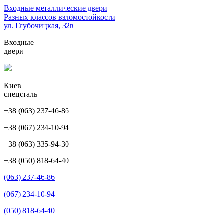
Перейти
Входные металлические двери
к
Разных классов взломостойкости
содержимому
ул. Глубочицкая, 32в
(нажмите
Входные
Enter)
двери
Киев
спецсталь
+38 (063) 237-46-86
+38 (067) 234-10-94
+38 (063) 335-94-30
+38 (050) 818-64-40
(063) 237-46-86
(067) 234-10-94
(050) 818-64-40