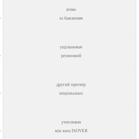
вічко
за бажанням
ущільнювач
резиновий
другий притвір
опціонально
утеплювач
мін вата ISOVER