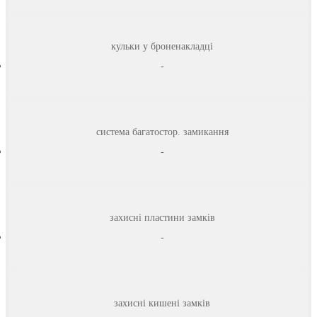
кульки у броненакладці
-
система багатостор. замикання
-
захисні пластини замків
-
захисні кишені замків