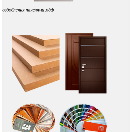
оздоблення
панелями
мдф