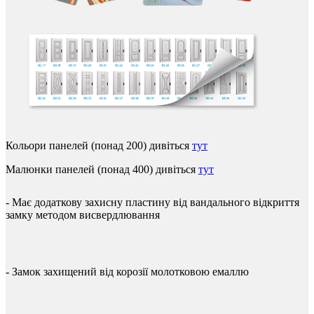
Кольори
панелей
(
понад
200
)
дивіться
тут
Малюнки
панелей
(
понад
400
)
дивіться
тут
-
Має
додаткову
захисну
пластину
від
вандального
відкриття
замку
методом
висвердлювання
-
Замок
захищений
від
корозії
молотковою
емаллю