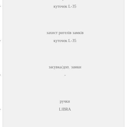
куточок L-35
захист ригелів замків
куточок L-35
засувка/доп. замки
-
ручки
LIBRA