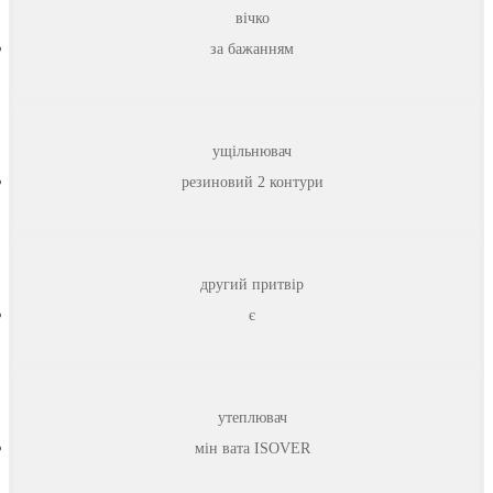
вічко
за бажанням
ущільнювач
резиновий 2 контури
другий притвір
є
утеплювач
мін вата ISOVER