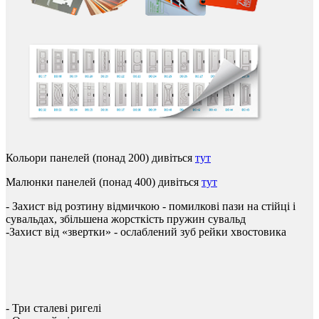
Кольори панелей (понад 200) дивіться
тут
Малюнки панелей (понад 400) дивіться
тут
-
Захист
від
розтину
відмичкою
-
помилкові
пази
на
стійці
і
сувальдах
,
збільшена
жорсткість
пружин
сувальд
-Захист
від
«
звертки
»
-
ослаблений
зуб
рейки
хвостовика
-
Три
сталеві ригелі