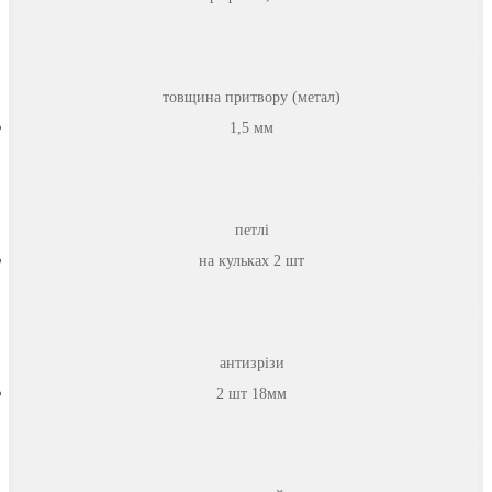
товщина притвору (метал)
1,5 мм
петлі
на кульках 2 шт
антизрізи
2 шт 18мм