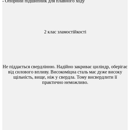
-
Опорний
підшипник
для
плавного
ходу
2 клас зламостійкості
Не
піддається
свердлінню
.
Надійно
закриває
циліндр
,
оберігає
від
силового
впливу
.
Високоміцна
сталь
має
дуже
високу
щільність
,
вище
,
ніж
у
свердла
.
Тому
висвердлити
її
практично
неможливо
.