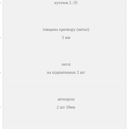
куточок L-35
товщина притвору (метал)
5 мм
петлі
на підшипниках 2 шт
антизрізи
2 шт 18мм