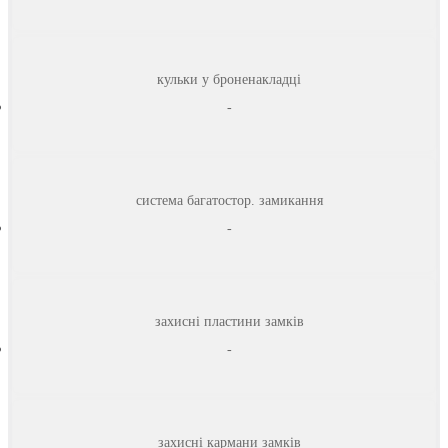
кульки у броненакладці
-
система багатостор. замикання
-
захисні пластини замків
-
захисні кармани замків