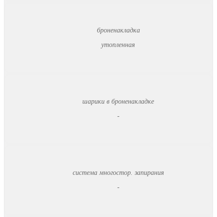
броненакладка
утопленная
шарики в броненакладке
-
система многостор. запирания
-