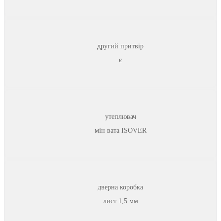
другий притвір
є
утеплювач
мін вата ISOVER
дверна коробка
лист 1,5 мм