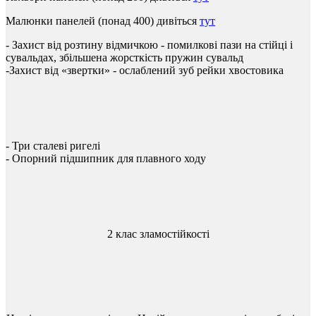
Малюнки панелей (понад 400) дивіться
тут
-
Захист
від
розтину
відмичкою
-
помилкові
пази
на
стійці
і
сувальдах
,
збільшена
жорсткість
пружин
сувальд
-Захист
від
«
звертки
»
-
ослаблений
зуб
рейки
хвостовика
-
Три
сталеві ригелі
-
Опорний
підшипник
для
плавного
ходу
2 клас зламостійкості