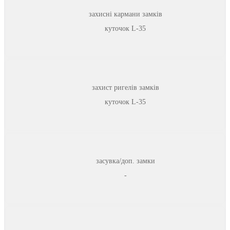
захисні кармани замків
куточок L-35
захист ригелів замків
куточок L-35
засувка/доп. замки
-