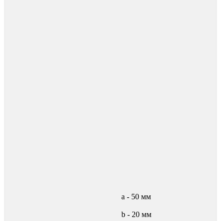
а - 50 мм
b - 20 мм