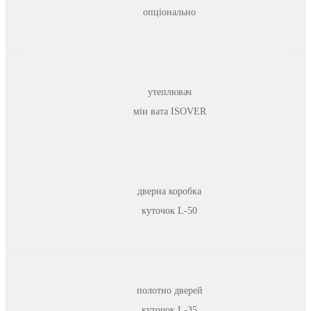
опціонально
утеплювач
мін вата ISOVER
дверна коробка
куточок L-50
полотно дверей
куточок L-35