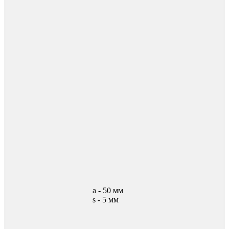
а - 50 мм
s - 5 мм