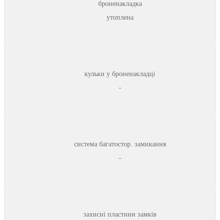
броненакладка
утоплена
кульки у броненакладці
-
система багатостор. замикання
-
захисні пластини замків