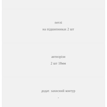
петлі
на підшипниках 2 шт
антизрізи
2 шт 18мм
додат. захисний контур
-