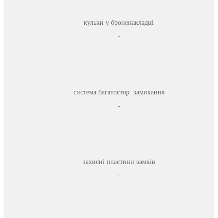
кульки у броненакладці
-
система багатостор. замикання
-
захисні пластини замків
-