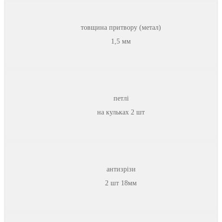
товщина притвору (метал)
1,5 мм
петлі
на кульках 2 шт
антизрізи
2 шт 18мм