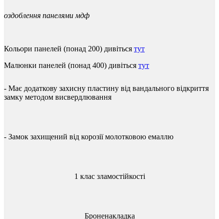
оздоблення
панелями
мдф
Кольори
панелей
(
понад
200
)
дивіться
тут
Малюнки
панелей
(
понад
400
)
дивіться
тут
-
Має
додаткову
захисну
пластину
від
вандального
відкриття
замку
методом
висвердлювання
-
Замок
захищений
від
корозії
молотковою
емаллю
1 клас зламостійкості
Броненакладка