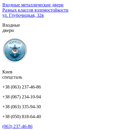
Перейти
Входные металлические двери
к
Разных классов взломостойкости
содержимому
ул. Глубочицкая, 32в
(нажмите
Входные
Enter)
двери
Киев
спецсталь
+38 (063) 237-46-86
+38 (067) 234-10-94
+38 (063) 335-94-30
+38 (050) 818-64-40
(063) 237-46-86