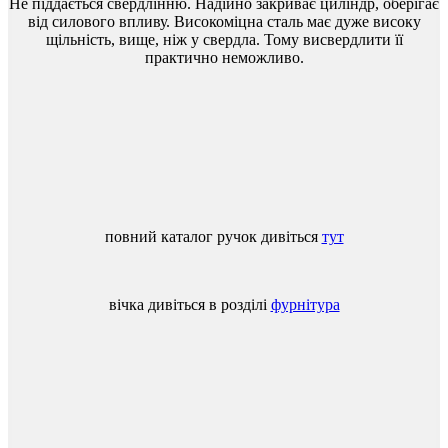
Не
піддається
свердлінню
.
Надійно
закриває
циліндр
,
оберігає
від
силового
впливу
.
Високоміцна
сталь
має
дуже
високу
щільність
,
вище
,
ніж
у
свердла
.
Тому
висвердлити
її
практично
неможливо
.
повний
каталог
ручок
дивіться
тут
вічка
дивіться
в
розділі
фурнітура