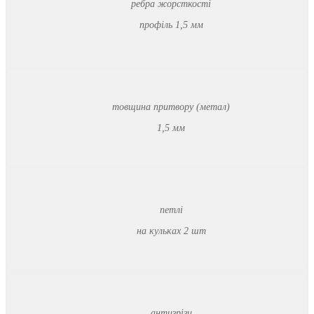
ребра жорсткості
профіль 1,5 мм
товщина притвору (метал)
1,5 мм
петлі
на кульках 2 шт
антизрізи