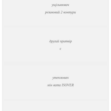
ущільнювач
резиновий 2 контури
другий притвір
є
утеплювач
мін вата ISOVER