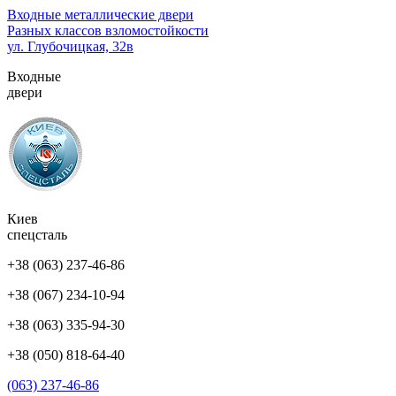
Перейти
Входные металлические двери
к
Разных классов взломостойкости
содержимому
ул. Глубочицкая, 32в
(нажмите
Входные
Enter)
двери
Киев
спецсталь
+38 (063) 237-46-86
+38 (067) 234-10-94
+38 (063) 335-94-30
+38 (050) 818-64-40
(063) 237-46-86