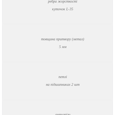
ребра жорсткості
куточок L-35
товщина притвору (метал)
5 мм
петлі
на підшипниках 2 шт
антизрізи