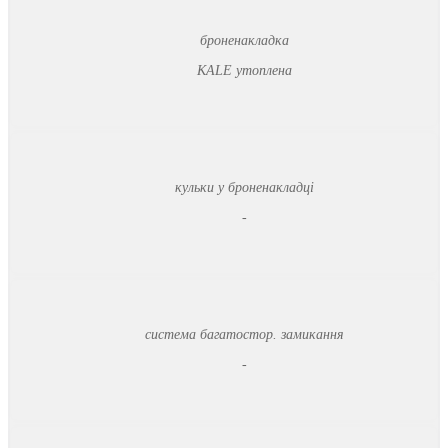
броненакладка
KALE утоплена
кульки у броненакладці
-
система багатостор. замикання
-