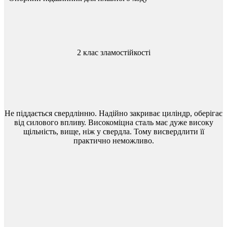
2 клас зламостійкості
Не
піддається
свердлінню
.
Надійно
закриває
циліндр
,
оберігає
від
силового
впливу
.
Високоміцна
сталь
має
дуже
високу
щільність
,
вище
,
ніж
у
свердла
.
Тому
висвердлити
її
практично
неможливо
.