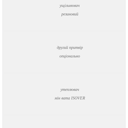
ущільнювач
резиновий
другий притвір
опціонально
утеплювач
мін вата ISOVER