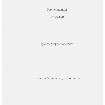
броненакладка
утоплена
кульки у броненакладці
-
система багатостор. замикання
-