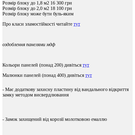
Розмір блоку до 1,8 м2
16 300
грн
Розмір блоку до 2,0 м2
18 100
грн
Розмір блоку може бути буль-яким
Про
класи
зламостійкості
читайте
тут
оздоблення
панелями
мдф
Кольори
панелей
(
понад
200
)
дивіться
тут
Малюнки
панелей
(
понад
400
)
дивіться
тут
-
Має
додаткову
захисну
пластину
від
вандального
відкриття
замку
методом
висвердлювання
-
Замок
захищений
від
корозії
молотковою
емаллю