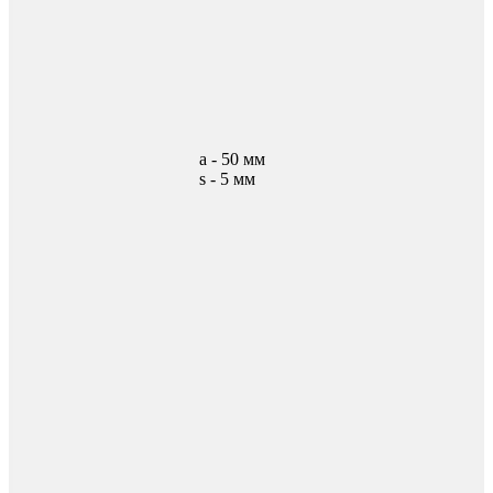
а - 50 мм
s - 5 мм