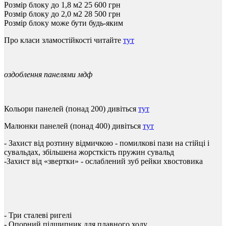
Розмір блоку до 1,8 м2
25 600
грн
Розмір блоку до 2,0 м2
28 500
грн
Розмір блоку може бути будь-яким
Про
класи
зламостійкості
читайте
тут
оздоблення панелями мдф
Кольори панелей (понад 200) дивіться
тут
Малюнки панелей (понад 400) дивіться
тут
-
Захист
від
розтину
відмичкою
-
помилкові
пази
на
стійці
і
сувальдах
,
збільшена
жорсткість
пружин
сувальд
-Захист
від
«
звертки
»
-
ослаблений
зуб
рейки
хвостовика
-
Три
сталеві ригелі
-
Опорний
підшипник
для
плавного
ходу