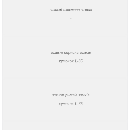
захисні пластини замків
-
захисні кармани замків
куточок L-35
захист ригелів замків
куточок L-35