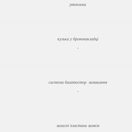
утоплена
кульки у броненакладці
-
система багатостор. замикання
-
захисні пластини замків