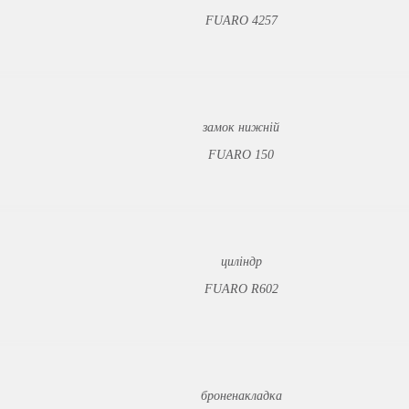
FUARO 4257
замок нижній
FUARO 150
циліндр
FUARO R602
броненакладка