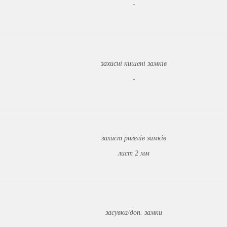
-
захисні кишені замків
-
захист ригелів замків
лист 2 мм
засувка/доп. замки