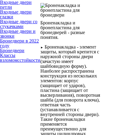
Входные двери
петли
Входные двери
глазки
Входные двери со
Броненакладка и
стукачками
бронепластина для
Входные двери и
бронедверей - разные
звонки
понятия.
Бронедвери в 2022
году
Броненакладка - элемент
►
Бронедвери
защиты, который крепится с
Классы
наружной стороны двери
взломомсстойкости
(зачастую имеет
шайбовидную форму).
Наиболее распространена
конструкция из нескольких
элементов: корпус
(защищает от ударов),
пластина (защищает от
высверливания), поворотная
шайба (для поворота ключа),
ответная часть
(устанавливается с
внутренней стороны двери).
Такие броненакладки
применяется
преимущественно для
защиты цилиндровых