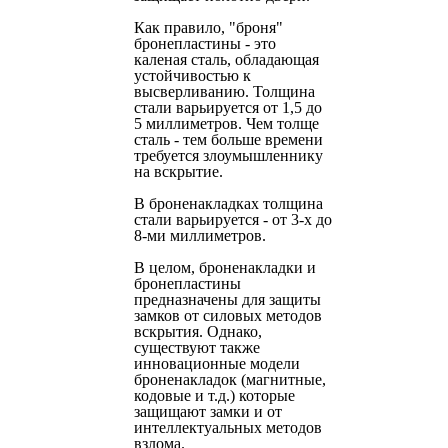
Как правило, "броня"
бронепластины - это
каленая сталь, обладающая
устойчивостью к
высверливанию. Толщина
стали варьируется от 1,5 до
5 миллиметров. Чем толще
сталь - тем больше времени
требуется злоумышленнику
на вскрытие.
В броненакладках толщина
стали варьируется - от 3-х до
8-ми миллиметров.
В целом, броненакладки и
бронепластины
предназначены для защиты
замков от силовых методов
вскрытия. Однако,
существуют также
инновационные модели
броненакладок (магнитные,
кодовые и т.д.) которые
защищают замки и от
интеллектуальных методов
взлома.