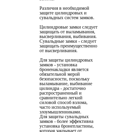
Различия в необходимой
защите цилиндровых и
сувальдных систем замков.
Цилиндровые замки следует
защищать от выламывания,
высверливания, выбивания.
Сувальдные замки - следует
защищать преимущественно
от высверливания.
Для защиты цилиндровых
замков - установка
броненакладки является
обязательной мерой
безопасности, поскольку
выламывание, выбивание
цилиндра - достаточно
распространенный и
сравнительно легкий
силовой способ взлома,
часто используемый
злоумышленниками.
Для защиты сувальдных
замков - более эффективна
установка бронепластины,
которая закрывает от