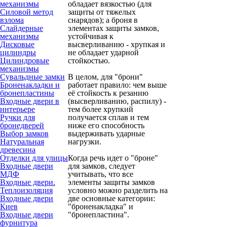
механизмы
обладает вязкостью (для
Силовой метод
защиты от тяжелых
взлома
снарядов); а броня в
Слайдерные
элементах защиты замков,
механизмы
устойчивая к
Дисковые
высверливанию - хрупкая и
цилиндры
не обладает ударной
Цилиндровые
стойкостью.
механизмы
Сувальдные замки
В целом, для "брони"
Броненакладки и
работает правило: чем выше
бронепластины
её стойкость к резанию
Входные двери в
(высверливанию, распилу) -
интерьере
тем более хрупкий
Ручки для
получается сплав и тем
бронедверей
ниже его способность
Выбор замков
выдерживать ударные
Натуральная
нагрузки.
древесина
Отделки для улицы
Когда речь идет о "броне"
Входные двери
для замков, следует
МДФ
учитывать, что все
Входные двери.
элементы защиты замков
Теплоизоляция
условно можно разделить на
Входные двери
две основные категории:
Киев
"броненакладка" и
Входные двери
"бронепластина".
фурнитура