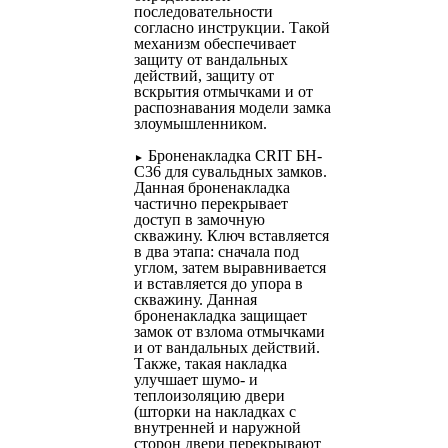
последовательности
согласно инструкции. Такой
механизм обеспечивает
защиту от вандальных
действий, защиту от
вскрытия отмычками и от
распознавания модели замка
злоумышленником.
Броненакладка CRIT БН-
►
С36 для сувальдных замков.
Данная броненакладка
частично перекрывает
доступ в замочную
скважину. Ключ вставляется
в два этапа: сначала под
углом, затем выравнивается
и вставляется до упора в
скважину. Данная
броненакладка защищает
замок от взлома отмычками
и от вандальных действий.
Также, такая накладка
улучшает шумо- и
теплоизоляцию двери
(шторки на накладках с
внутренней и наружной
сторон двери перекрывают