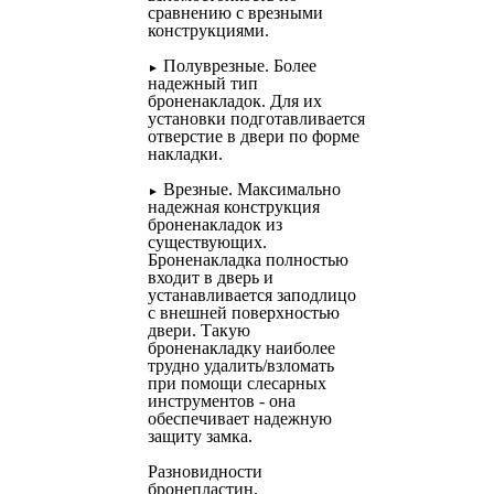
сравнению с врезными
конструкциями.
Полуврезные. Более
►
надежный тип
броненакладок. Для их
установки подготавливается
отверстие в двери по форме
накладки.
Врезные. Максимально
►
надежная конструкция
броненакладок из
существующих.
Броненакладка полностью
входит в дверь и
устанавливается заподлицо
с внешней поверхностью
двери. Такую
броненакладку наиболее
трудно удалить/взломать
при помощи слесарных
инструментов - она
обеспечивает надежную
защиту замка.
Разновидности
бронепластин.