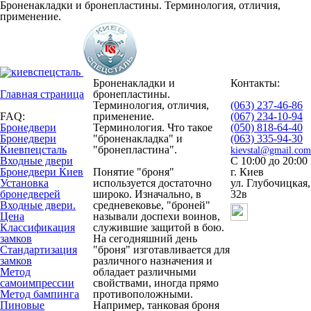
Броненакладки и бронепластины. Терминология, отличия,
применение.
Броненакладки и
Контакты:
Главная страница
бронепластины.
Терминология, отличия,
(063) 237-46-86
FAQ:
применение.
(067) 234-10-94
Бронедвери
Терминология. Что такое
(050) 818-64-40
Бронедвери
"броненакладка" и
(063) 335-94-30
Киевпецсталь
"бронепластина".
kievstal@gmail.com
Входные двери
С 10:00 до 20:00
Бронедвери Киев
Понятие "броня"
г. Киев
Установка
используется достаточно
ул. Глубочицкая,
бронедверей
широко. Изначально, в
32в
Входные двери.
средневековье, "броней"
Цена
называли доспехи воинов,
Классификация
служившие защитой в бою.
замков
На сегодняшний день
Стандартизация
"броня" изготавливается для
замков
различного назначения и
Метод
обладает различными
самоимпрессии
свойствами, иногда прямо
Метод бампинга
противоположными.
Пиновые
Например, танковая броня