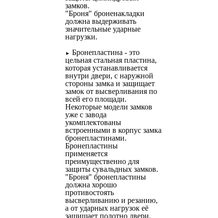
замков.
"Броня" броненакладки
должна выдерживать
значительные ударные
нагрузки.
Бронепластина - это
►
цельная стальная пластина,
которая устанавливается
внутри двери, с наружной
стороны замка и защищает
замок от высверливания по
всей его площади.
Некоторые модели замков
уже с завода
укомплектованы
встроенными в корпус замка
бронепластинами.
Бронепластины
применяется
преимущественно для
защиты сувальдных замков.
"Броня" бронепластины
должна хорошо
противостоять
высверливанию и резанию,
а от ударных нагрузок её
защищает полотно двери.